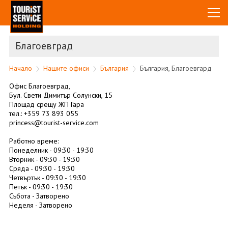
Благоевград
Български
English
Начало
Нашите офиси
България
България, Благоевгард
АВТОБУСЕН ТРАНСПОРТ
Офис Благоевград,
Разписания
КУРИЕРСКИ УСЛУГИ
Бул. Свети Димитър Солунски, 15
Площад срещу ЖП Гара
Какво предлагаме
Пратки Гърция-България
тел.: +359 73 893 055
АДРЕСИ ОФИСИ
princess@tourist-service.com
Промоции
Експресни Доставки
България
ДЪРЖАВНО ПОДПОМАГАНЕ COVID-19
Работно време:
Понеделник - 09:30 - 19:30
Галерия
Гърция
ОП-BG16RFOP002-2.091-0342-C01
Вторник - 09:30 - 19:30
ОЩЕ
Сряда - 09:30 - 19:30
ОП-BG16RFOP002 2.077 1697 C01
Четвъртък - 09:30 - 19:30
За нас
Общи условия
Петък - 09:30 - 19:30
Събота - Затворено
Подкрепа за МСП-1 фаза
Политика на
Неделя - Затворено
поверителност
Подкрепа за МСП - 2 фаза