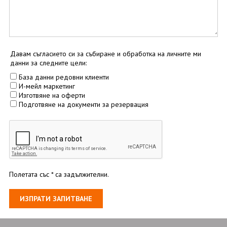
02 931 00 62
Проверка на резервация
ПОСЛЕДВАЙТЕ НИ
Давам съгласието си за събиране и обработка на личните ми
данни за следните цели:
База данни редовни клиенти
И-мейл маркетинг
Изготвяне на оферти
Подготвяне на документи за резервация
Полетата със * са задължителни.